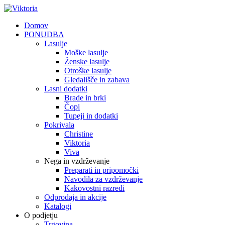
Domov
PONUDBA
Lasulje
Moške lasulje
Ženske lasulje
Otroške lasulje
Gledališče in zabava
Lasni dodatki
Brade in brki
Čopi
Tupeji in dodatki
Pokrivala
Christine
Viktoria
Viva
Nega in vzdrževanje
Preparati in pripomočki
Navodila za vzdrževanje
Kakovostni razredi
Odprodaja in akcije
Katalogi
O podjetju
Trgovina