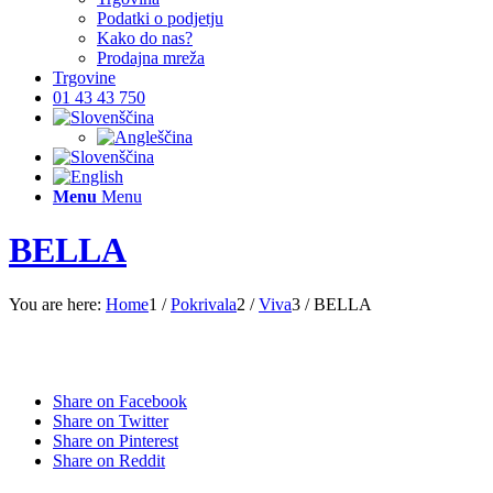
Podatki o podjetju
Kako do nas?
Prodajna mreža
Trgovine
01 43 43 750
Menu
Menu
BELLA
You are here:
Home
1
/
Pokrivala
2
/
Viva
3
/
BELLA
Share on Facebook
Share on Twitter
Share on Pinterest
Share on Reddit