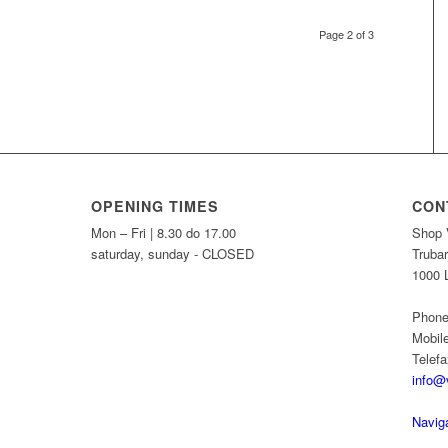
Page 2 of 3
OPENING TIMES
CON
Mon – Fri | 8.30 do 17.00
Shop 
saturday, sunday - CLOSED
Truba
1000 L
Phone
Mobil
Telef
info@v
Navig