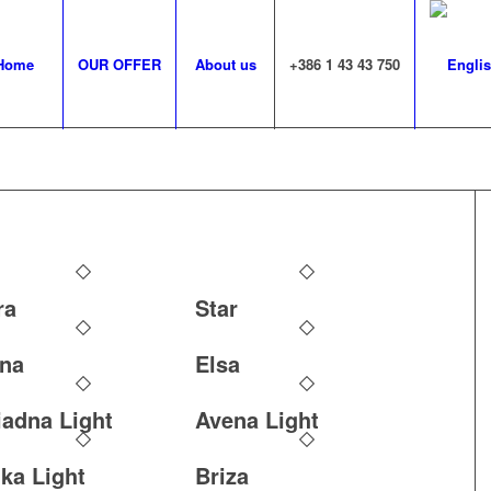
Home
OUR OFFER
About us
+386 1 43 43 750
ra
Star
na
Elsa
iadna Light
Avena Light
ika Light
Briza